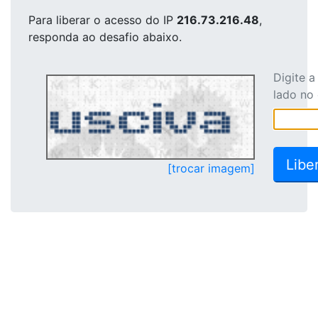
Para liberar o acesso
do IP
216.73.216.48
,
responda ao desafio abaixo.
Digite 
lado no
[trocar imagem]