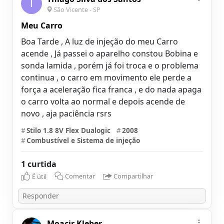
T
São Vicente - SP
Meu Carro
Boa Tarde , A luz de injeção do meu Carro
acende , Já passei o aparelho constou Bobina e
sonda lamida , porém já foi troca e o problema
continua , o carro em movimento ele perde a
força a aceleração fica franca , e do nada apaga
o carro volta ao normal e depois acende de
novo , aja paciência rsrs
#
Stilo 1.8 8V Flex Dualogic
#
2008
#
Combustível e Sistema de injeção
1 curtida
É útil
Comentar
Compartilhar
Moacir Kleber