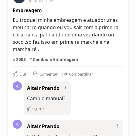
Curitiba - PR
Embreagem
Eu troquei minha embreagem e atuador .mas
meu carro quando eu vou sair com a primeira
ele arranca patinando de uma vez dando um
soco .só faz isso em primeira marcha e na
marcha ré .
#
2008
#
Cambio e Embreagem
É útil
Comentar
Compartilhar
A
Altair Prando
Cambio manual?
Curtir
A
Altair Prando