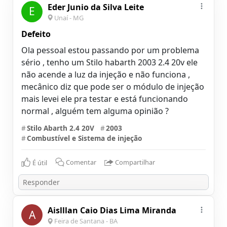
Eder Junio da Silva Leite
E
Unaí - MG
Defeito
Ola pessoal estou passando por um problema
sério , tenho um Stilo habarth 2003 2.4 20v ele
não acende a luz da injeção e não funciona ,
mecânico diz que pode ser o módulo de injeção
mais levei ele pra testar e está funcionando
normal , alguém tem alguma opinião ?
#
Stilo Abarth 2.4 20V
#
2003
#
Combustível e Sistema de injeção
É útil
Comentar
Compartilhar
Aislllan Caio Dias Lima Miranda
A
Feira de Santana - BA