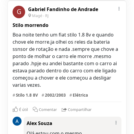
Gabriel Fandinho de Andrade
G
Magé - RJ
Stilo morrendo
Boa noite tenho um fiat stilo 1.8 8v e quando
chove ele morre.ja olhei os reles da bateria
ssnsor de rotação e nada .sempre que chove a
ponto de molhar o carro ele morre .mesmo
parado .hpje eu andei bastante com o carro ai
estava parado dentro do carro com ele ligado
começou a chover e ele começou a desligar
varias vezes.
#
Stilo 1.8 8V
#
2002/2003
#
Elétrica
É útil
Comentar
Compartilhar
Alex Souza
Olá estou com o mesmo