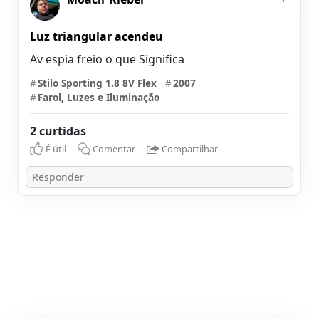
Luz triangular acendeu
Av espia freio o que Significa
#
Stilo Sporting 1.8 8V Flex
#
2007
#
Farol, Luzes e Iluminação
2 curtidas
É útil
Comentar
Compartilhar