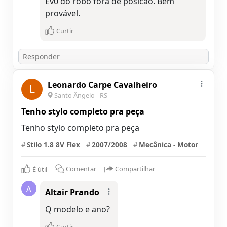
Ev0 do robo fora de posicao. Bem
provável.
Curtir
Leonardo Carpe Cavalheiro
L
Santo Ângelo - RS
Tenho stylo completo pra peça
Tenho stylo completo pra peça
#
Stilo 1.8 8V Flex
#
2007/2008
#
Mecânica - Motor
É útil
Comentar
Compartilhar
A
Altair Prando
Q modelo e ano?