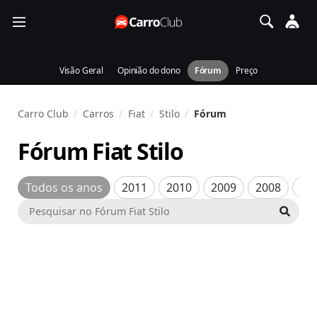
Visão Geral
Opinião do dono
Fórum
Preço
Carro Club
Carros
Fiat
Stilo
Fórum
Fórum Fiat Stilo
Todos os anos
2011
2010
2009
2008
20