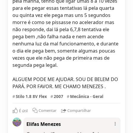
pela manhã, tenho que ligar umas 8 a 10 vezes
para ele pegar essas tentativas lá pela quarta
ou quinta vez ele pega mas uns 5 segundos
morre é como se pissasse no acelerador mas
não responde, dai lá pela 6,7,8 tentativa ele
pega bem ,não falha nada e nem acende
nenhuma luz da mal funcionamento, e durante
o dia ele pega bem, somente algumas poucas
vezes que ele não pega de primeira mas de
segunda pega legal.
ALGUEM PODE ME AJUDAR. SOU DE BELEM DO
PARÁ. POR FAVOR. ME CHAMO MENEZES .
#
Stilo 1.8 8V Flex
#
2007
#
Mecânica - Geral
É útil
Comentar
Compartilhar
Elifas Menezes