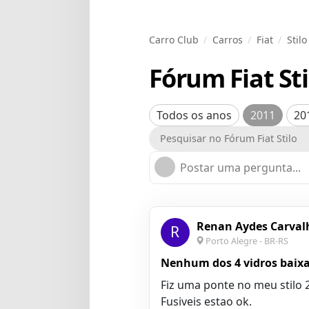
Carro Club
Carros
Fiat
Stilo
Fórum Fiat St
Todos os anos
2011
20
Postar uma pergunta...
Renan Aydes Carval
R
Porto Alegre - BR-RS
Nenhum dos 4 vidros baix
Fiz uma ponte no meu stilo 
Fusiveis estao ok.