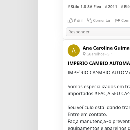
#
Stilo 1.8 8V Flex
#
2011
#
Elé
É útil
Comentar
Comp
Ana Carolina Guima
A
Guarulhos - SP
IMPERIO CAMBIO AUTOMA
IMPE´RIO CA^MBIO AUTOMA
Somos especializados em tra
importados!!! FAC¸A SEU C
Seu vei´culo esta´ dando tr
Entre em contato.
Fac¸a manutenc¸a~o preventi
equipamentos e aparelhos de