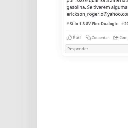
por isso e qual foi a alterna
gasolina. Se tiverem alguma
erickson_rogerio@yahoo.co
#
Stilo 1.8 8V Flex Dualogic
#
2
É útil
Comentar
Comp