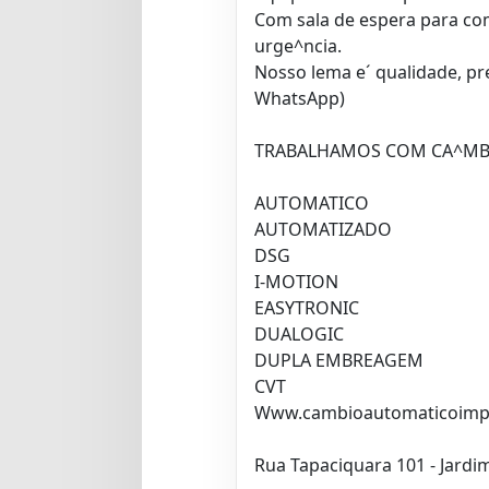
Com sala de espera para co
urge^ncia.
Nosso lema e´ qualidade, prec
WhatsApp)
TRABALHAMOS COM CA^MB
AUTOMATICO
AUTOMATIZADO
DSG
I-MOTION
EASYTRONIC
DUALOGIC
DUPLA EMBREAGEM
CVT
Www.cambioautomaticoimpe
Rua Tapaciquara 101 - Jardi