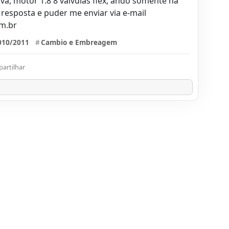
tiva, motor 1.8 8 válvulas flex, ando somente na
 resposta e puder me enviar via e-mail
m.br
010/2011
#
Cambio e Embreagem
artilhar