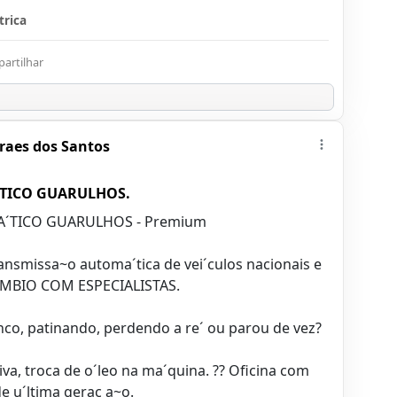
trica
artilhar
raes dos Santos
TICO GUARULHOS.
´TICO GUARULHOS - Premium
nsmissa~o automa´tica de vei´culos nacionais e
A^MBIO COM ESPECIALISTAS.
anco, patinando, perdendo a re´ ou parou de vez?
va, troca de o´leo na ma´quina. ?? Oficina com
 u´ltima gerac¸a~o.