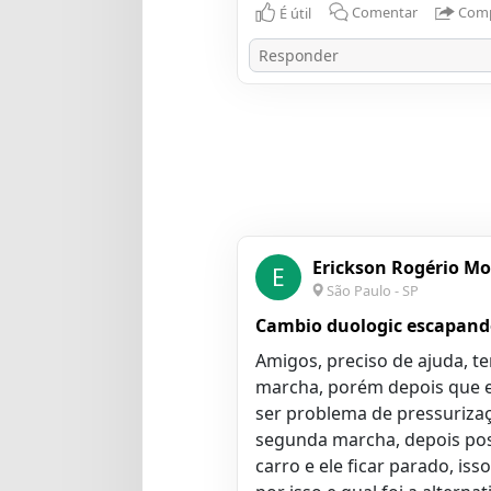
É útil
Comentar
Comp
Erickson Rogério Mo
E
São Paulo - SP
Cambio duologic escapand
Amigos, preciso de ajuda, t
marcha, porém depois que e
ser problema de pressuriza
segunda marcha, depois pos
carro e ele ficar parado, is