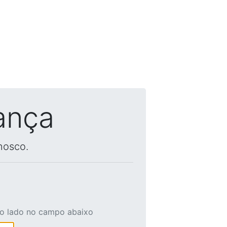
ança
nosco.
ao lado no campo abaixo