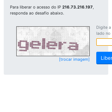
Para liberar o acesso
do IP
216.73.216.197
,
responda ao desafio abaixo.
Digite 
lado no
[trocar imagem]