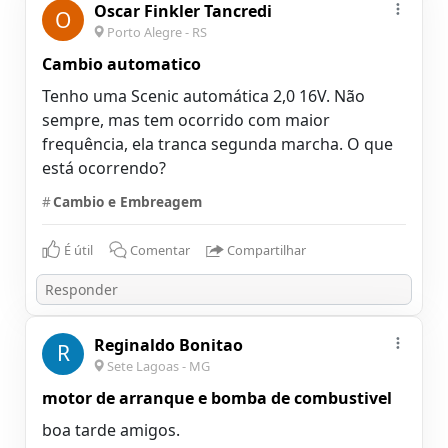
Oscar Finkler Tancredi
O
Porto Alegre - RS
Cambio automatico
Tenho uma Scenic automática 2,0 16V. Não
sempre, mas tem ocorrido com maior
frequência, ela tranca segunda marcha. O que
está ocorrendo?
#
Cambio e Embreagem
É útil
Comentar
Compartilhar
Reginaldo Bonitao
R
Sete Lagoas - MG
motor de arranque e bomba de combustivel
boa tarde amigos.