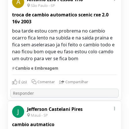
A
São Paulo - SP
troca de cambio automatico scenic rxe 2.0
16v 2003
boa tarde estou com probrema no cambio
ocarro fica lento na subida e na saida praina e
fica sem aselerasao ja foi feito o cambio todo e
nao ficou bom oque eu faso estou colo camdo
um outro para ver se fica bom
#
Cambio e Embreagem
É útil
Comentar
Compartilhar
Jefferson Castelani Pires
J
Mauá - SP
cambio autmatico