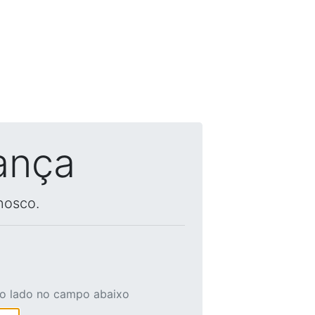
ança
nosco.
ao lado no campo abaixo