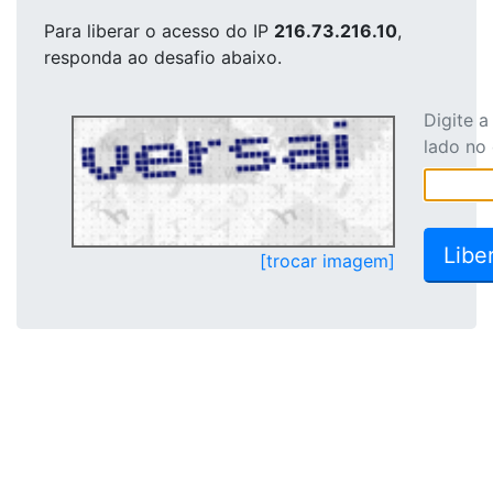
Para liberar o acesso
do IP
216.73.216.10
,
responda ao desafio abaixo.
Digite 
lado no
[trocar imagem]