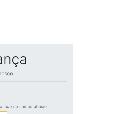
ança
nosco.
ao lado no campo abaixo