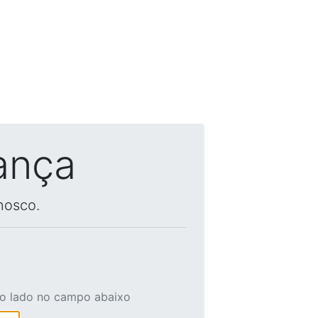
ança
nosco.
ao lado no campo abaixo