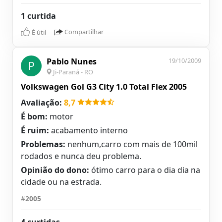
1 curtida
É útil
Compartilhar
Pablo Nunes
19/10/2009
P
Ji-Paraná - RO
Volkswagen Gol G3 City 1.0 Total Flex 2005
Avaliação:
8,7
É bom:
motor
É ruim:
acabamento interno
Problemas:
nenhum,carro com mais de 100mil
rodados e nunca deu problema.
Opinião do dono:
ótimo carro para o dia dia na
cidade ou na estrada.
#
2005