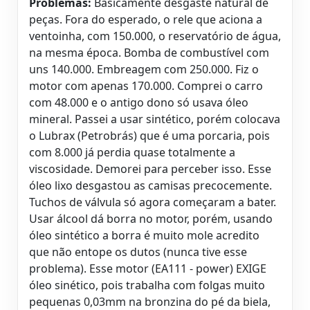
Problemas:
Basicamente desgaste natural de
peças. Fora do esperado, o rele que aciona a
ventoinha, com 150.000, o reservatório de água,
na mesma época. Bomba de combustível com
uns 140.000. Embreagem com 250.000. Fiz o
motor com apenas 170.000. Comprei o carro
com 48.000 e o antigo dono só usava óleo
mineral. Passei a usar sintético, porém colocava
o Lubrax (Petrobrás) que é uma porcaria, pois
com 8.000 já perdia quase totalmente a
viscosidade. Demorei para perceber isso. Esse
óleo lixo desgastou as camisas precocemente.
Tuchos de válvula só agora começaram a bater.
Usar álcool dá borra no motor, porém, usando
óleo sintético a borra é muito mole acredito
que não entope os dutos (nunca tive esse
problema). Esse motor (EA111 - power) EXIGE
óleo sinético, pois trabalha com folgas muito
pequenas 0,03mm na bronzina do pé da biela,