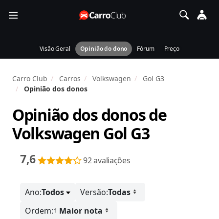
Visão Geral
Opinião do dono
Fórum
Preço
Carro Club
Carros
Volkswagen
Gol G3
Opinião dos donos
Opinião dos donos de
Volkswagen Gol G3
7,6
92 avaliações
Ano:
Todos
Versão:
Todas
↑
Ordem:
Maior nota