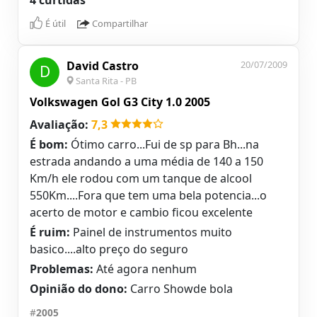
4 curtidas
É útil
Compartilhar
David Castro
20/07/2009
D
Santa Rita - PB
Volkswagen Gol G3 City 1.0 2005
Avaliação:
7,3
É bom:
Ótimo carro...Fui de sp para Bh...na
estrada andando a uma média de 140 a 150
Km/h ele rodou com um tanque de alcool
550Km....Fora que tem uma bela potencia...o
acerto de motor e cambio ficou excelente
É ruim:
Painel de instrumentos muito
basico....alto preço do seguro
Problemas:
Até agora nenhum
Opinião do dono:
Carro Showde bola
#
2005