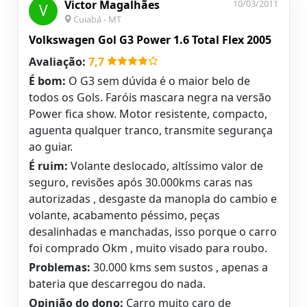
Victor Magalhães
10/03/2011
V
Cuiabá - MT
Volkswagen Gol G3 Power 1.6 Total Flex 2005
Avaliação:
7,7
É bom:
O G3 sem dúvida é o maior belo de
todos os Gols. Faróis mascara negra na versão
Power fica show. Motor resistente, compacto,
aguenta qualquer tranco, transmite segurança
ao guiar.
É ruim:
Volante deslocado, altíssimo valor de
seguro, revisões após 30.000kms caras nas
autorizadas , desgaste da manopla do cambio e
volante, acabamento péssimo, peças
desalinhadas e manchadas, isso porque o carro
foi comprado Okm , muito visado para roubo.
Problemas:
30.000 kms sem sustos , apenas a
bateria que descarregou do nada.
Opinião do dono:
Carro muito caro de