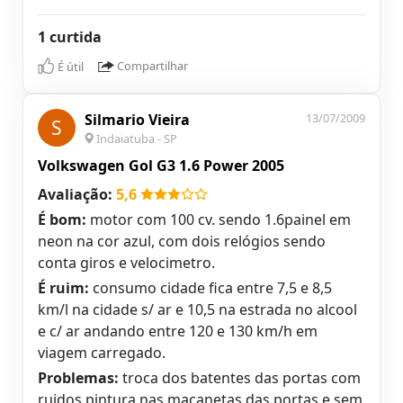
1 curtida
É útil
Compartilhar
Silmario Vieira
13/07/2009
S
Indaiatuba - SP
Volkswagen Gol G3 1.6 Power 2005
Avaliação:
5,6
É bom:
motor com 100 cv. sendo 1.6painel em
neon na cor azul, com dois relógios sendo
conta giros e velocimetro.
É ruim:
consumo cidade fica entre 7,5 e 8,5
km/l na cidade s/ ar e 10,5 na estrada no alcool
e c/ ar andando entre 120 e 130 km/h em
viagem carregado.
Problemas:
troca dos batentes das portas com
ruidos.pintura nas maçanetas das portas e sem