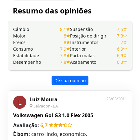
Resumo das opiniões
Câmbio
8,1
Suspensão
7,5
Motor
8
Posição de dirigir
7,3
Freios
8
Instrumentos
7
Consumo
7,9
Interior
6,9
Estabilidade
7,8
Porta malas
6,9
Desempenho
7,8
Acabamento
6,3
Dê sua opinião
Luiz Moura
23/03/2011
L
Salvador - BA
Volkswagen Gol G3 1.0 Flex 2005
Avaliação:
6,7
É bom:
carro lindo, economico.