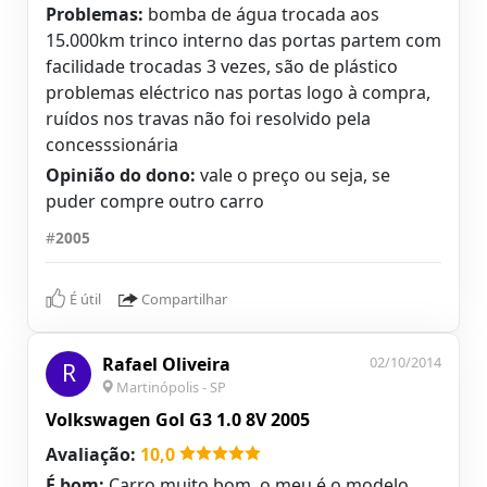
Problemas:
bomba de água trocada aos
15.000km trinco interno das portas partem com
facilidade trocadas 3 vezes, são de plástico
problemas eléctrico nas portas logo à compra,
ruídos nos travas não foi resolvido pela
concesssionária
Opinião do dono:
vale o preço ou seja, se
puder compre outro carro
#
2005
É útil
Compartilhar
Rafael Oliveira
02/10/2014
R
Martinópolis - SP
Volkswagen Gol G3 1.0 8V 2005
Avaliação:
10,0
É bom:
Carro muito bom, o meu é o modelo