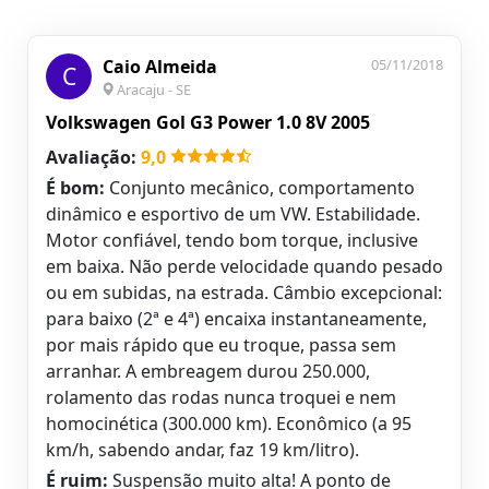
Caio Almeida
05/11/2018
C
Aracaju - SE
Volkswagen Gol G3 Power 1.0 8V 2005
Avaliação:
9,0
É bom:
Conjunto mecânico, comportamento
dinâmico e esportivo de um VW. Estabilidade.
Motor confiável, tendo bom torque, inclusive
em baixa. Não perde velocidade quando pesado
ou em subidas, na estrada. Câmbio excepcional:
para baixo (2ª e 4ª) encaixa instantaneamente,
por mais rápido que eu troque, passa sem
arranhar. A embreagem durou 250.000,
rolamento das rodas nunca troquei e nem
homocinética (300.000 km). Econômico (a 95
km/h, sabendo andar, faz 19 km/litro).
É ruim:
Suspensão muito alta! A ponto de