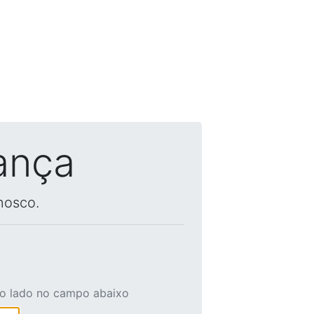
ança
nosco.
ao lado no campo abaixo