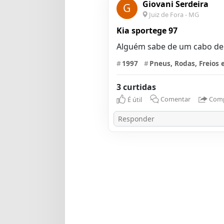
Giovani Serdeira
G
Juiz de Fora - MG
Kia sportege 97
Alguém sabe de um cabo de f
#
1997
#
Pneus, Rodas, Freios 
3 curtidas
É útil
Comentar
Comp