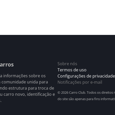
arros
Sobre nós
Termos de uso
 a informações sobre os
Configurações de privacidade
a comunidade unida para
Notificações por e-mail
endo estrutura para troca de
© 2026 Carro Club. Todos os direitos
 carro novo, identificação e
do site são apenas para fins informati
.