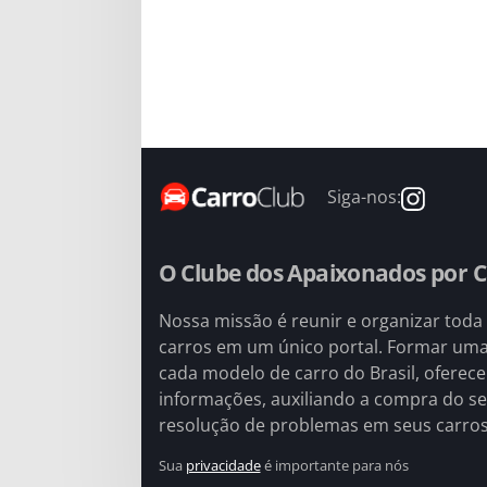
Siga-nos:
O Clube dos Apaixonados por C
Nossa missão é reunir e organizar toda
carros em um único portal. Formar um
cada modelo de carro do Brasil, oferec
informações, auxiliando a compra do seu
resolução de problemas em seus carros
Sua
privacidade
é importante para nós