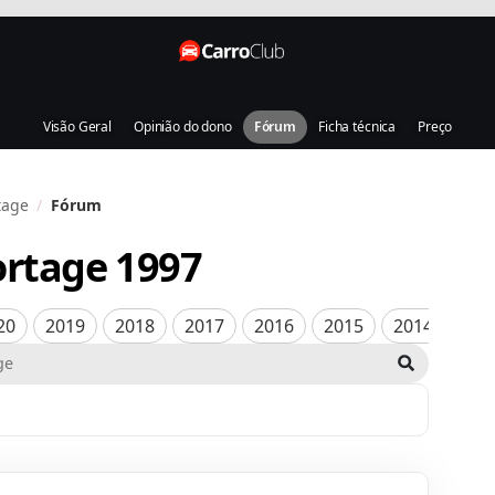
Visão Geral
Opinião do dono
Fórum
Ficha técnica
Preço
tage
Fórum
ortage
1997
20
2019
2018
2017
2016
2015
2014
201