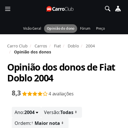
Visão Geral
Opinião do dono
Fórum
Preço
Carro Club
Carros
Fiat
Doblo
2004
Opinião dos donos
Opinião dos donos de
Fiat
Doblo 2004
8,3
4 avaliações
Ano:
2004
Versão:
Todas
↑
Ordem:
Maior nota