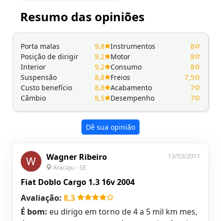
Resumo das opiniões
Porta malas
9,8
Instrumentos
8
Posição de dirigir
9,2
Motor
8
Interior
9,2
Consumo
8
Suspensão
8,8
Freios
7,5
Custo benefício
8,8
Acabamento
7
Câmbio
8,5
Desempenho
7
Dê sua opinião
Wagner Ribeiro
13/03/2011
W
Aracaju - SE
Fiat Doblo Cargo 1.3 16v 2004
Avaliação:
8,3
É bom:
eu dirigo em torno de 4 a 5 mil km mes,