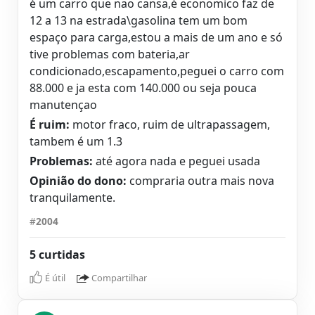
é um carro que nao cansa,é economico faz de
12 a 13 na estrada\gasolina tem um bom
espaço para carga,estou a mais de um ano e só
tive problemas com bateria,ar
condicionado,escapamento,peguei o carro com
88.000 e ja esta com 140.000 ou seja pouca
manutençao
É ruim:
motor fraco, ruim de ultrapassagem,
tambem é um 1.3
Problemas:
até agora nada e peguei usada
Opinião do dono:
compraria outra mais nova
tranquilamente.
#
2004
5 curtidas
É útil
Compartilhar