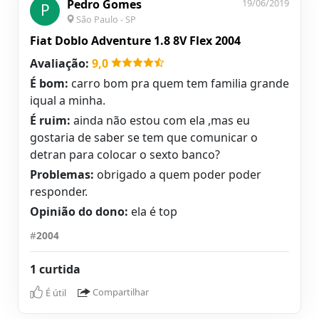
Pedro Gomes
19/06/2019
P
São Paulo - SP
Fiat Doblo Adventure 1.8 8V Flex 2004
Avaliação:
9,0
É bom:
carro bom pra quem tem familia grande
iqual a minha.
É ruim:
ainda não estou com ela ,mas eu
gostaria de saber se tem que comunicar o
detran para colocar o sexto banco?
Problemas:
obrigado a quem poder poder
responder.
Opinião do dono:
ela é top
#
2004
1 curtida
É útil
Compartilhar