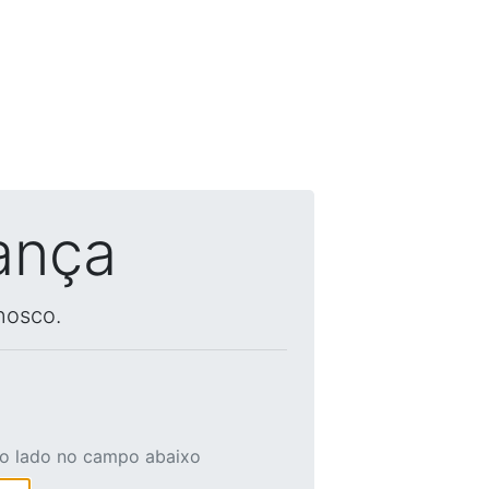
ança
nosco.
ao lado no campo abaixo