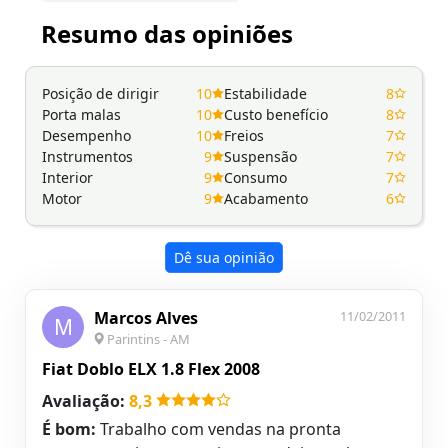
Resumo das opiniões
Posição de dirigir
10
Estabilidade
8
Porta malas
10
Custo benefício
8
Desempenho
10
Freios
7
Instrumentos
9
Suspensão
7
Interior
9
Consumo
7
Motor
9
Acabamento
6
Dê sua opinião
Marcos Alves
11/02/2011
M
Parintins - AM
Fiat Doblo ELX 1.8 Flex 2008
Avaliação:
8,3
É bom:
Trabalho com vendas na pronta