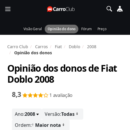
Visão Geral
Opinião do dono
Fórum
Preço
Carro Club
Carros
Fiat
Doblo
2008
Opinião dos donos
Opinião dos donos de
Fiat
Doblo 2008
8,3
1 avaliação
Ano:
2008
Versão:
Todas
↑
Ordem:
Maior nota