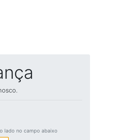
ança
nosco.
ao lado no campo abaixo