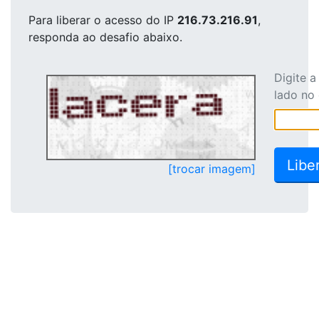
Para liberar o acesso
do IP
216.73.216.91
,
responda ao desafio abaixo.
Digite 
lado no
[trocar imagem]