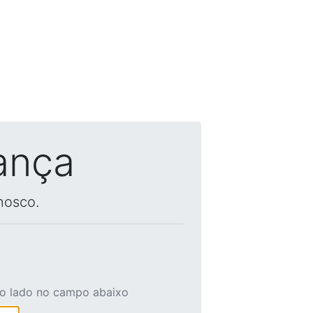
ança
nosco.
ao lado no campo abaixo