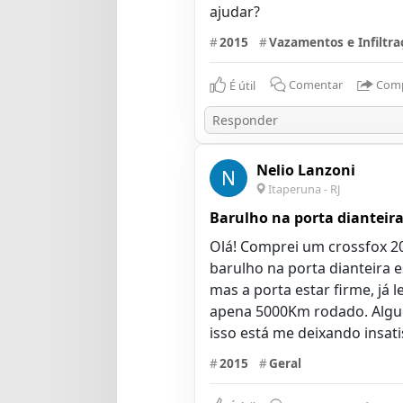
#
2015
#
Vazamentos e Infiltra
É útil
Comentar
Comp
Nelio Lanzoni
N
Itaperuna - RJ
Barulho na porta dianteira
Olá! Comprei um crossfox 2
barulho na porta dianteira 
mas a porta estar firme, já 
apena 5000Km rodado. Algué
#
2015
#
Geral