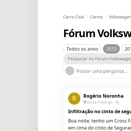
Carro Club
Carros
Volkswage
Fórum Volksw
Todos os anos
2015
20
Postar uma pergunta...
Rogério Noronha
R
Nova Friburgo - RJ
Infiltração no cinto de se
Boa noite, tenho um Cross 
em cima do cinto de Segura