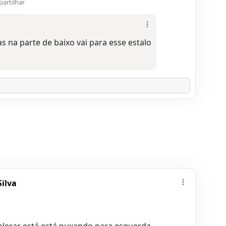
artilhar
s na parte de baixo vai para esse estalo
ilva
elerar está está puxando para esquerda