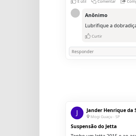
É útil
Comentar
Comp
Anônimo
Lubrifique a dobradiça
Curtir
Jander Henrique da S
J
Mogi Guaçu - SP
Suspensão do Jetta
Tenho um Jetta 2015 e ao ac