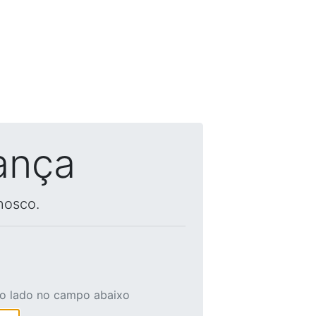
ança
nosco.
ao lado no campo abaixo