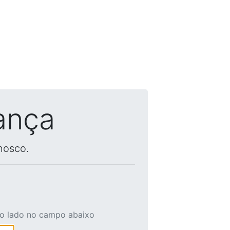
ança
nosco.
ao lado no campo abaixo