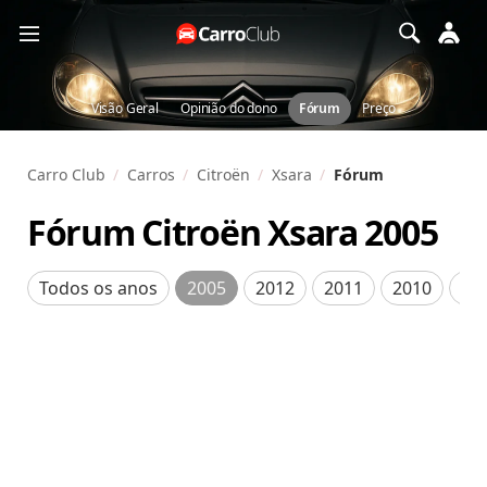
Visão Geral
Opinião do dono
Fórum
Preço
Carro Club
Carros
Citroën
Xsara
Fórum
Fórum Citroën Xsara
2005
Todos os anos
2005
2012
2011
2010
20