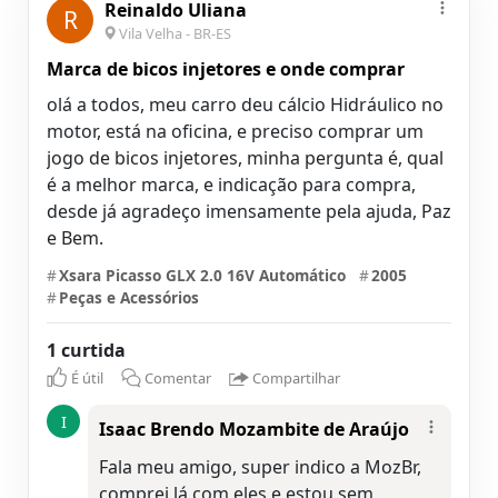
Reinaldo Uliana
R
Vila Velha - BR-ES
Marca de bicos injetores e onde comprar
olá a todos, meu carro deu cálcio Hidráulico no
motor, está na oficina, e preciso comprar um
jogo de bicos injetores, minha pergunta é, qual
é a melhor marca, e indicação para compra,
desde já agradeço imensamente pela ajuda, Paz
e Bem.
#
Xsara Picasso GLX 2.0 16V Automático
#
2005
#
Peças e Acessórios
1 curtida
É útil
Comentar
Compartilhar
I
Isaac Brendo Mozambite de Araújo
Fala meu amigo, super indico a MozBr,
comprei lá com eles e estou sem