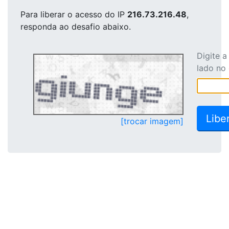
Para liberar o acesso
do IP
216.73.216.48
,
responda ao desafio abaixo.
Digite 
lado no
[trocar imagem]