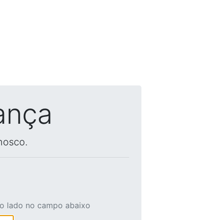
ança
nosco.
ao lado no campo abaixo