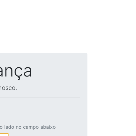
ança
nosco.
ao lado no campo abaixo