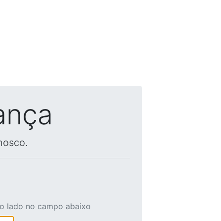
ança
nosco.
ao lado no campo abaixo