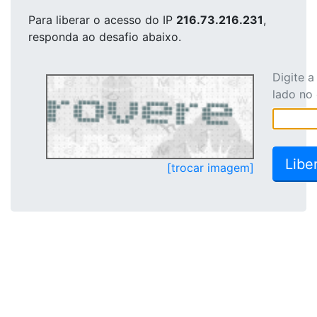
Para liberar o acesso
do IP
216.73.216.231
,
responda ao desafio abaixo.
Digite 
lado no
[trocar imagem]