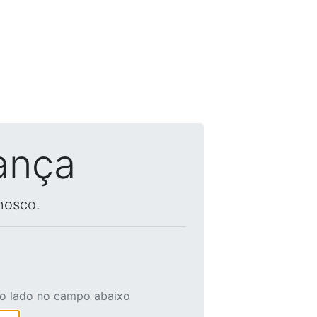
ança
nosco.
ao lado no campo abaixo