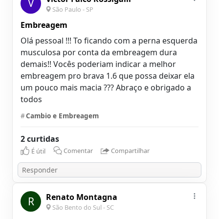
V
São Paulo - SP
Embreagem
Olá pessoal !!! To ficando com a perna esquerda
musculosa por conta da embreagem dura
demais!! Vocês poderiam indicar a melhor
embreagem pro brava 1.6 que possa deixar ela
um pouco mais macia ??? Abraço e obrigado a
todos
#
Cambio e Embreagem
2 curtidas
É útil
Comentar
Compartilhar
Renato Montagna
R
São Bento do Sul - SC