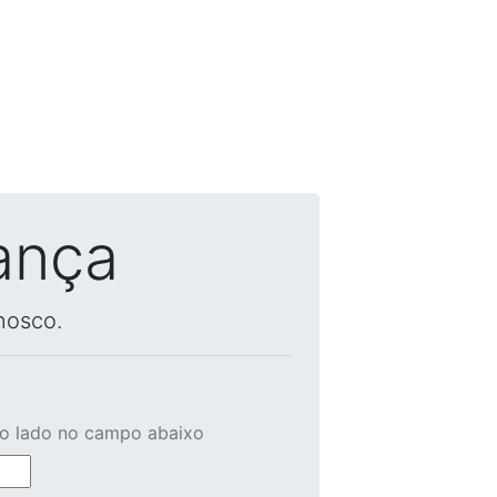
ança
nosco.
ao lado no campo abaixo