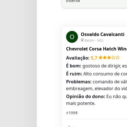
Interior
Osvaldo Cavalcanti
O
Betim - MG
Chevrolet Corsa Hatch Wind
Avaliação:
5,7
É bom:
gostoso de dirigir, 
É ruim:
Alto consumo de com
Problemas:
comando de válvu
embreagem, elevador do vid
Opinião do dono:
Eu não qu
mais potente.
#
1998