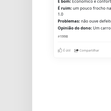
É bom:
Economico e confort
É ruim:
um pouco frocho na
1.0
Problemas:
não ouve defeit
Opinião do dono:
Um carro 
#
1998
É útil
Compartilhar