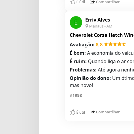
É útil
Compartilhar
Erriv Alves
E
Manaus - AM
Chevrolet Corsa Hatch Wind
Avaliação:
8,8
É bom:
A economia do veicul
É ruim:
Quando liga o ar co
Problemas:
Até agora nenh
Opinião do dono:
Um ótimo 
mas novo!
#
1998
É útil
Compartilhar