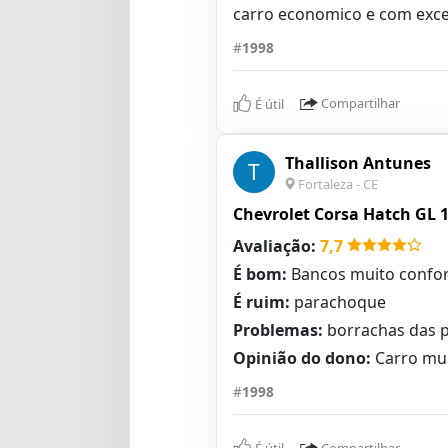
carro economico e com excel
#
1998
É útil
Compartilhar
Thallison Antunes
T
Fortaleza - CE
Chevrolet Corsa Hatch GL 1
Avaliação:
7,7
É bom:
Bancos muito confor
É ruim:
parachoque
Problemas:
borrachas das p
Opinião do dono:
Carro mui
#
1998