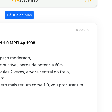
7,9
Suspensão
7,1
Dê sua opinião
03/03/2011
 1.0 MPFi 4p 1998
espaço moderado,
bustível, perda de potencia 60cv
las 2 vezes, arvore central do freio,
ro,
ero mais ter um corsa 1.0, vou procurar um