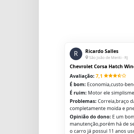
Ricardo Salles
R
São João de Meriti - RJ
Chevrolet Corsa Hatch Wind
Avaliação:
7,1
É bom:
Economia,custo-benef
É ruim:
Motor ele simplism
Problemas:
Correia,braço d
completamente moida e pn
Opinião do dono:
E um bom 
manutenção,porém há de se 
o carro já possui 11 anos 