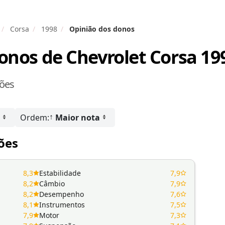
Corsa
1998
Opinião dos donos
donos de
Chevrolet Corsa 19
ções
↑
Ordem:
Maior nota
ões
8,3
Estabilidade
7,9
8,2
Câmbio
7,9
8,2
Desempenho
7,6
8,1
Instrumentos
7,5
7,9
Motor
7,3