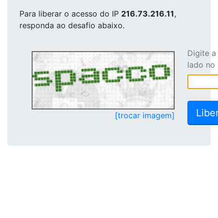
Para liberar o acesso
do IP
216.73.216.11
,
responda ao desafio abaixo.
Digite 
lado no
[trocar imagem]