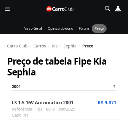
Visão Geral
Opinião do dono
Fórum
Preço
Carro Club
Carros
Kia
Sephia
Preço
Preço de tabela Fipe
Kia
Sephia
LS 1.5 16V Automático 2001
R$ 9.871
Referência: Fipe 18019 - set/2025
Gasolina