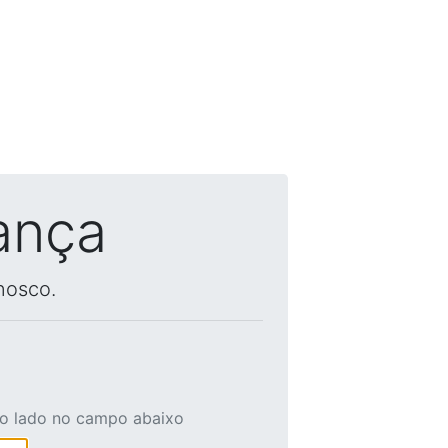
ança
nosco.
ao lado no campo abaixo