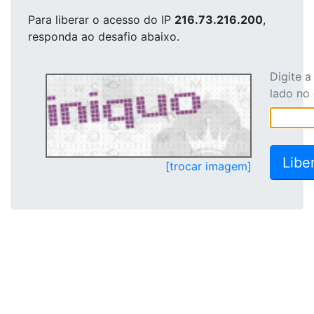
Para liberar o acesso
do IP
216.73.216.200
,
responda ao desafio abaixo.
Digite 
lado no
[trocar imagem]