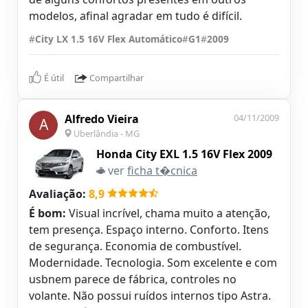
modelos, afinal agradar em tudo é difícil.
#
City LX 1.5 16V Flex Automático
#
G1
#
2009
É útil
Compartilhar
Alfredo Vieira
04/11/2009
A
Uberlândia - MG
Honda City EXL 1.5 16V Flex 2009
ver
ficha t�cnica
Avaliação:
8,9
É bom:
Visual incrível, chama muito a atenção,
tem presença. Espaço interno. Conforto. Itens
de segurança. Economia de combustível.
Modernidade. Tecnologia. Som excelente e com
usbnem parece de fábrica, controles no
volante. Não possui ruídos internos tipo Astra.