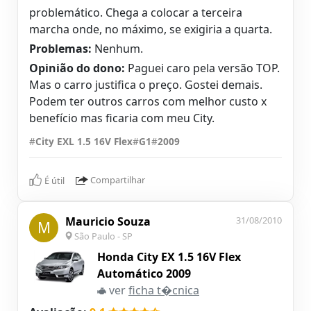
problemático. Chega a colocar a terceira
marcha onde, no máximo, se exigiria a quarta.
Problemas:
Nenhum.
Opinião do dono:
Paguei caro pela versão TOP.
Mas o carro justifica o preço. Gostei demais.
Podem ter outros carros com melhor custo x
benefício mas ficaria com meu City.
#
City EXL 1.5 16V Flex
#
G1
#
2009
É útil
Compartilhar
Mauricio Souza
31/08/2010
M
São Paulo - SP
Honda City EX 1.5 16V Flex
Automático 2009
ver
ficha t�cnica