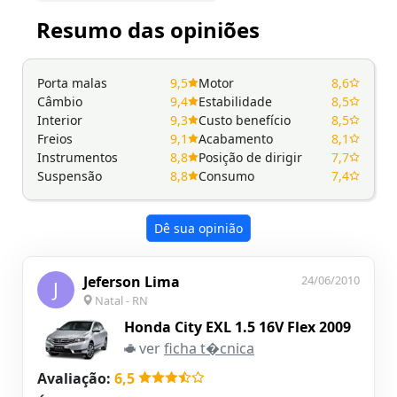
Resumo das opiniões
Porta malas
9,5
Motor
8,6
Câmbio
9,4
Estabilidade
8,5
Interior
9,3
Custo benefício
8,5
Freios
9,1
Acabamento
8,1
Instrumentos
8,8
Posição de dirigir
7,7
Suspensão
8,8
Consumo
7,4
Dê sua opinião
Jeferson Lima
24/06/2010
J
Natal - RN
Honda City EXL 1.5 16V Flex 2009
ver
ficha t�cnica
Avaliação:
6,5