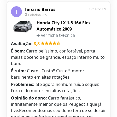
Tarcisio Barros
19/09/2009
T
Colatina - ES
Honda City LX 1.5 16V Flex
Automático 2009
ver
ficha t�cnica
Avaliação:
8,8
É bom:
Carro belíssimo, confortável, porta
malas obceno de grande, espaço interno muito
bom.
É ruim:
Custo!! Custo!! Custo!!. motor
barulhento em altas rotações.
Problemas:
até agora nenhum ruído sequer.
Fora o do motor em altas rotações
Opinião do dono:
Carro fantástico,
infinitamente melhor que os Peugeot´s que já
tive.Recomendo,mas seu dono terá de se despir
de alguns confortos presentes em outros