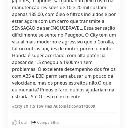
Japonês, o Japonês sai ganhando pelo custo da
manutenção revisões de 10 e 20 mil custam
apenas 185,00, com óleo e filtros incluidos e por
estar agora com um carro que transmite a
SENSAÇÃO de ser INQUEBRAVEL. Essa sensação
dificilmente se sente no Peugeot. O City tem um
visual mais moderno e agressivo que o Corolla,
faltou outras opções de motor, porém o motor
Honda é super acertado, com alta potência
apesar de 1.5 chegou a 190km/h sem
problemas. O excelente desempenho dos freios
com ABS e EBD permitem abusar um pouco da
velocidade, mas os pneus estreitos não.O que
eu mudaria? Pneus e farol duplos ajudariam na
estrada. Só! O resto é excelente.
#
City EX 1.5 16V Flex Automático
#
G1
#
2009
É útil
Compartilhar