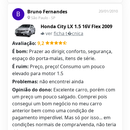
Bruno Fernandes
20/01/2010
B
São Paulo - SP
Honda City LX 1.5 16V Flex 2009
ver
ficha t�cnica
Avaliação:
9,2
É bom:
Prazer ao dirigir, conforto, segurança,
espaço do porta-malas, itens de série.
É ruim:
Preço, preço! Consumo um pouco
elevado para motor 1.5
Problemas:
não encontrei ainda
Opinião do dono:
Excelente carro, porém com
um preço um pouco salgado. Comprei pois
consegui um bom negócio no meu carro
anterior bem como uma condição de
pagamento imperdível. Mas só por isso... em
condições normais de compra/venda, não teria