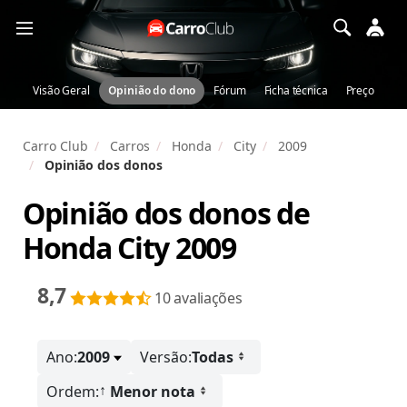
Visão Geral
Opinião do dono
Fórum
Ficha técnica
Preço
Carro Club
Carros
Honda
City
2009
Opinião dos donos
Opinião dos donos de
Honda City 2009
8,7
10 avaliações
Ano:
2009
Versão:
Todas
↑
Ordem:
Menor nota