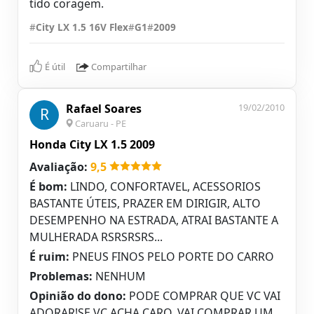
tido coragem.
#
City LX 1.5 16V Flex
#
G1
#
2009
É útil
Compartilhar
Rafael Soares
19/02/2010
R
Caruaru - PE
Honda City LX 1.5 2009
Avaliação:
9,5
É bom:
LINDO, CONFORTAVEL, ACESSORIOS
BASTANTE ÚTEIS, PRAZER EM DIRIGIR, ALTO
DESEMPENHO NA ESTRADA, ATRAI BASTANTE A
MULHERADA RSRSRSRS...
É ruim:
PNEUS FINOS PELO PORTE DO CARRO
Problemas:
NENHUM
Opinião do dono:
PODE COMPRAR QUE VC VAI
ADORAR!SE VC ACHA CARO ,VAI COMPRAR UM