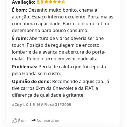
Avaliação:
8,8
É bom:
Desenho muito bonito, chama a
atenção. Espaço interno excelente. Porta malas
com ótima capacidade. Baixo consumo. òtimo
desempenho para pouco consumo.
É ruim:
Abertura de vidros deveria ser one
touch. Posição da regulagem de encosto
lombar e da alavanca de abertura do porta-
malas. Ruído interno em velocidade alta.
Problemas:
Perda de calota que foi reposta
pela Honda sem custo.
Opinião do dono:
Recomendo a aquisição. Já
tive carros 0km da Chevrolet e da FIAT, a
diferença de qualidade é gritante.
#
City LX 1.5 16V Flex
#
G1
#
2009
É útil
Compartilhar