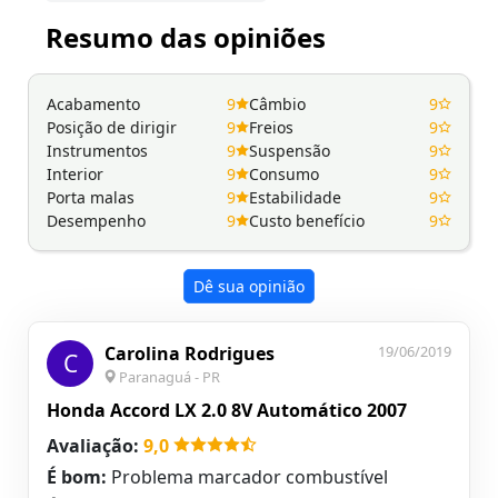
Resumo das opiniões
Acabamento
9
Câmbio
9
Posição de dirigir
9
Freios
9
Instrumentos
9
Suspensão
9
Interior
9
Consumo
9
Porta malas
9
Estabilidade
9
Desempenho
9
Custo benefício
9
Dê sua opinião
Carolina Rodrigues
19/06/2019
C
Paranaguá - PR
Honda Accord LX 2.0 8V Automático 2007
Avaliação:
9,0
É bom:
Problema marcador combustível