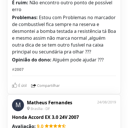
É ruim:
Não encontro outro ponto de possível
erro
Problemas:
Estou com Problemas no marcador
de combustível fica sempre na reserva e
desmontei a bomba testada a resistência tá Boa
e mesmo assim não marca normal ,alguém
outra dica de se tem outro fusível na caixa
principal ou secundária pra olhar ???
Opinião do dono:
Alguém pode ajudar ???
#
2007
É útil
Compartilhar
Matheus Fernandes
24/08/2019
M
Brasília - DF
Honda Accord EX 3.0 24V 2007
Avaliação:
9,0