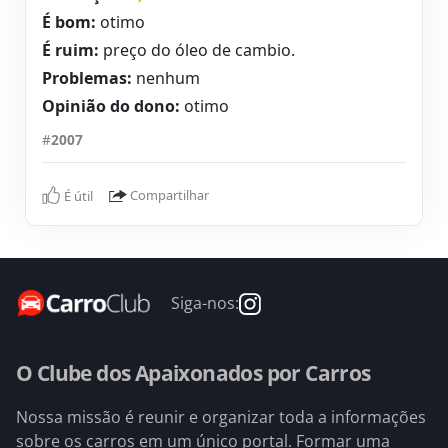
É bom:
otimo
É ruim:
preço do óleo de cambio.
Problemas:
nenhum
Opinião do dono:
otimo
#
2007
É útil
Compartilhar
Siga-nos:
O Clube dos Apaixonados por Carros
Nossa missão é reunir e organizar toda a informações
sobre os carros em um único portal. Formar uma