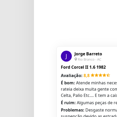
Jorge Barreto
J
Rio Branco - AC
Ford Corcel II 1.6 1982
Avaliação:
8,8
É bom:
Atende minhas neces
rateia deixa muita gente co
Celta, Palio Etc.... E tem a
É ruim:
Algumas peças de rep
Problemas:
Desgaste normal
suspenção devido as estrad