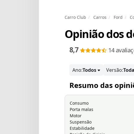
Carro Club
Carros
Ford
Co
Opinião dos 
8,7
14 avalia
Ano:
Todos
Versão:
Tod
Resumo das opini
Consumo
Porta malas
Motor
Suspensão
Estabilidade