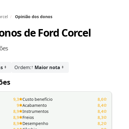
rcel
Opinião dos donos
donos de
Ford Corcel
ções
↑
as
Ordem:
Maior nota
ões
9,3
Custo benefício
8,6
9
Acabamento
8,4
8,9
Instrumentos
8,4
8,9
Freios
8,3
8,9
Desempenho
8,2