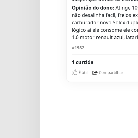
Opinião do dono:
Atinge 10
não desalinha facil, freios 
carburador novo Solex dupl
lógico ai ele consome ele 
1.6 motor renault azul, latar
#
1982
1 curtida
É útil
Compartilhar