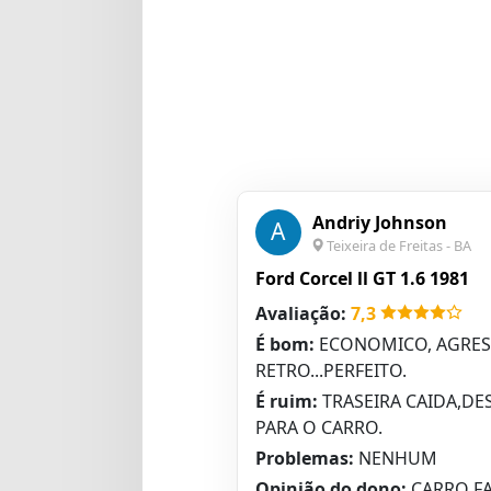
Andriy Johnson
A
Teixeira de Freitas - BA
Ford Corcel ll GT 1.6 1981
Avaliação:
7,3
É bom:
ECONOMICO, AGRES
RETRO...PERFEITO.
É ruim:
TRASEIRA CAIDA,DE
PARA O CARRO.
Problemas:
NENHUM
Opinião do dono:
CARRO FA