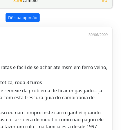
8,8
Câmbio
8
Dê sua opinião
30/06/2009
P
atas e facil de se achar ate msm em ferro velho,
tetica, roda 3 furos
e remexe da problema de ficar engasgado... ja
a com esta frescura.guia do cambioboia de
so eu nao comprei este carro ganhei quando
o caso o carro era de meu tio como nao pagou ele
 fazer um rolo... na familia esta desde 1997