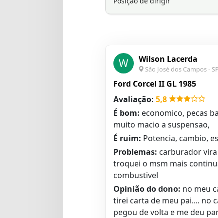
Posição de dirigir
Wilson Lacerda
W
São José dos Campos - S
Ford Corcel II GL 1985
Avaliação:
5,8
É bom:
economico, pecas bar
muito macio a suspensao,
É ruim:
Potencia, cambio, es
Problemas:
carburador vira 
troquei o msm mais continu
combustivel
Opinião do dono:
no meu ca
tirei carta de meu pai.... n
pegou de volta e me deu para