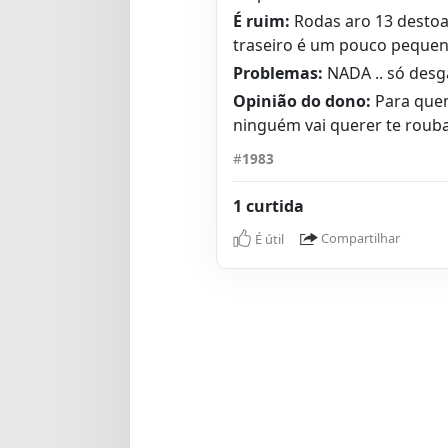
É ruim:
Rodas aro 13 desto
traseiro é um pouco pequen
Problemas:
NADA .. só desg
Opinião do dono:
Para quem
ninguém vai querer te rouba
#
1983
1 curtida
É útil
Compartilhar