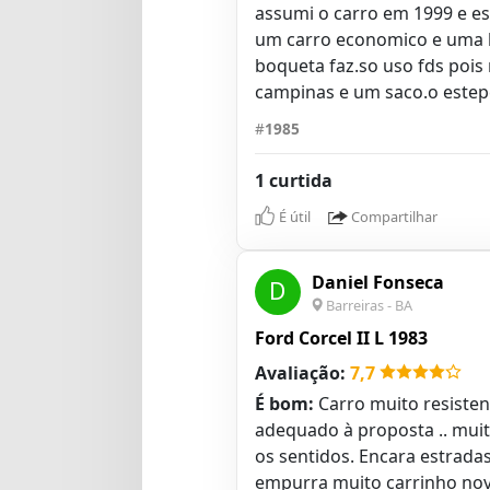
assumi o carro em 1999 e e
um carro economico e uma b
boqueta faz.so uso fds pois
campinas e um saco.o estepe
#
1985
1 curtida
É útil
Compartilhar
Daniel Fonseca
D
Barreiras - BA
Ford Corcel II L 1983
Avaliação:
7,7
É bom:
Carro muito resiste
adequado à proposta .. muit
os sentidos. Encara estrad
empurra muito carrinho novo