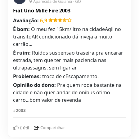
Aparecida de Goiânia - GO
Fiat Uno Mille Fire 2003
Avaliação:
6,9
É bom:
O meu fez 15km/litro na cidadeAgil no
transitoAR condicionado dá inveja a muito
carrão...
É ruim:
Ruidos suspensao traseira,pra encarar
estrada, tem que ter mais paciencia nas
ultrapassagns, sem ligar ar
Problemas:
troca de cEscapamento.
Opinião do dono:
Pra quem roda bastante na
cidade e não quer andar de onibus ótimo
carro...bom valor de revenda
#
2003
É útil
Compartilhar