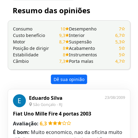
Resumo das opiniões
Consumo
10
Desempenho
7
Custo benefício
9,3
Interior
6,7
Motor
8,7
Suspensão
5,3
Posição de dirigir
8
Acabamento
5
Estabilidade
8
Instrumentos
5
Câmbio
7,3
Porta malas
4,7
Dê sua opinião
Eduardo Silva
23/08/2009
E
São Gonçalo - RJ
Fiat Uno Mille Fire 4 portas 2003
Avaliação:
6,3
É bom:
Muito economico, nao da oficina muito