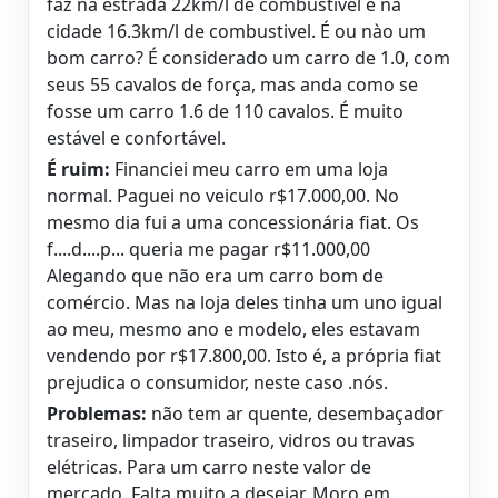
faz na estrada 22km/l de combustivel e na
cidade 16.3km/l de combustivel. É ou nào um
bom carro? É considerado um carro de 1.0, com
seus 55 cavalos de força, mas anda como se
fosse um carro 1.6 de 110 cavalos. É muito
estável e confortável.
É ruim:
Financiei meu carro em uma loja
normal. Paguei no veiculo r$17.000,00. No
mesmo dia fui a uma concessionária fiat. Os
f....d....p... queria me pagar r$11.000,00
Alegando que não era um carro bom de
comércio. Mas na loja deles tinha um uno igual
ao meu, mesmo ano e modelo, eles estavam
vendendo por r$17.800,00. Isto é, a própria fiat
prejudica o consumidor, neste caso .nós.
Problemas:
não tem ar quente, desembaçador
traseiro, limpador traseiro, vidros ou travas
elétricas. Para um carro neste valor de
mercado. Falta muito a desejar. Moro em