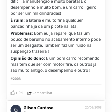
dificil. a manutençao e muito barata! E o
desempenho e muito bom, e um carro ligeiro
por ser um mil cilindradas!
É ruim:
a lataria e muito fina qualquer
pancadinha ja da um picote na lata!
Problemas:
Bom eu ja reparei que faz um
pouco de barulho no acabamento interno pode
ser um desgaste. Tambem faz um ruido na
suspençao trazeira !
Opinião do dono:
E um bom carro recomendo,
mas tem que ser com motor fire, os outros ja
sao muito antigo, o desempenho e outro !
#
2003
É útil
Compartilhar
Gilson Cardoso
20/09/2008
G