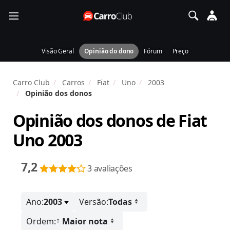
Visão Geral
Opinião do dono
Fórum
Preço
Carro Club
Carros
Fiat
Uno
2003
Opinião dos donos
Opinião dos donos de
Fiat
Uno 2003
7,2
3 avaliações
Ano:
2003
Versão:
Todas
↑
Ordem:
Maior nota