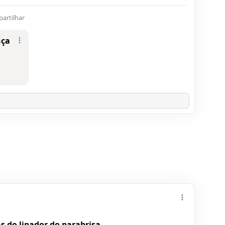
artilhar
nça
s do lipador do parabrisa