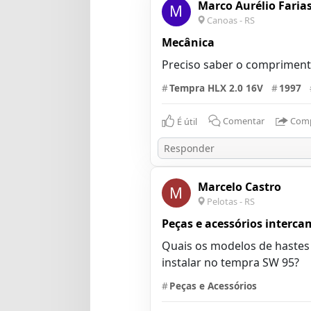
Marco Aurélio Farias
M
Canoas - RS
Mecânica
Preciso saber o comprimento
#
Tempra HLX 2.0 16V
#
1997
É útil
Comentar
Comp
Marcelo Castro
M
Pelotas - RS
Peças e acessórios interca
Quais os modelos de hastes 
instalar no tempra SW 95?
#
Peças e Acessórios