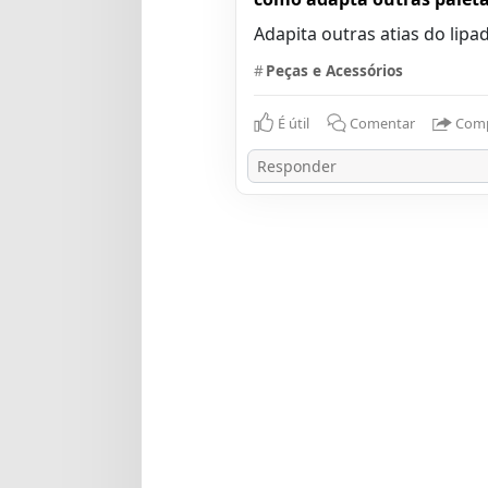
Adapita outras atias do lipa
#
Peças e Acessórios
É útil
Comentar
Comp