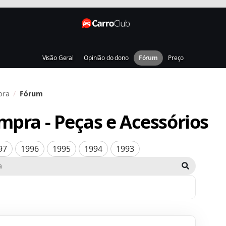
Visão Geral
Opinião do dono
Fórum
Preço
pra
Fórum
empra
- Peças e Acessórios
97
1996
1995
1994
1993