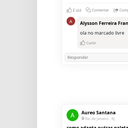
É útil
Comentar
Comp
A
Alysson Ferreira Fra
ola no marcado livre
Curtir
Aureo Santana
A
Rio de Janeiro - RJ
como adapta outras paleta