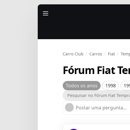
Carro Club
Carros
Fiat
Tem
Fórum Fiat T
Todos os anos
1998
19
Postar uma pergunta...