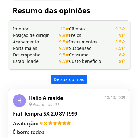
Resumo das opiniões
Interior
10
Câmbio
9,2
Posição de dirigir
9,8
Freios
9
Acabamento
9,5
Instrumentos
8,5
Porta malas
9,5
Suspensão
8,5
Desempenho
9,5
Consumo
8
Estabilidade
9,5
Custo benefício
8
Dê sua opinião
Helio Almeida
18/10/2009
H
Guarulhos - SP
Fiat Tempra SX 2.0 8V 1999
Avaliação:
9,8
É bom:
todos