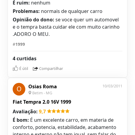
É ruim:
nenhum
Problemas:
normais de qualquer carro
Opinião do dono:
se voce quer um automovel
e o tempra basta cuidar ele com muito carinho
.ADORO O MEU.
#
1999
4 curtidas
É útil
Compartilhar
Osias Roma
10/03/2011
O
Betim - MG
Fiat Tempra 2.0 16V 1999
Avaliação:
9,7
É bom:
É um excelente carro, em materia de
conforto, potencia, estabilidade, acabamento
interno e externo não tem igual. sem falar do