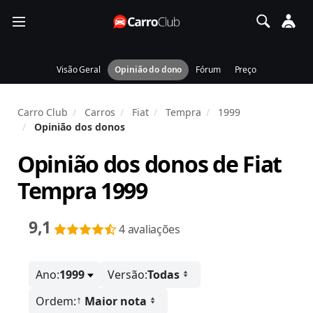
Visão Geral
Opinião do dono
Fórum
Preço
Carro Club
Carros
Fiat
Tempra
1999
Opinião dos donos
Opinião dos donos de
Fiat
Tempra 1999
9,1
4 avaliações
Ano:
1999
Versão:
Todas
↑
Ordem:
Maior nota