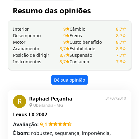
Resumo das opiniões
Interior
9
Câmbio
8,7
Desempenho
9
Freios
8,7
Motor
9
Custo benefício
8,7
Acabamento
8,7
Estabilidade
8,3
Posição de dirigir
8,7
Suspensão
7,7
Instrumentos
8,7
Consumo
7,3
Dê sua opinião
Raphael Peçanha
31/07/2010
R
Uberlândia - MG
Lexus LX 2002
Avaliação:
9,1
É bom:
robustez, segurança, imponência,