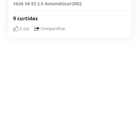
#
626 V6 ES 2.5 Automático
#
2002
9 curtidas
É útil
Compartilhar