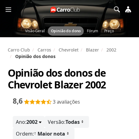
Visão Geral
Opinião do dono
Fórum
Preço
Carro Club
Carros
Chevrolet
Blazer
2002
Opinião dos donos
Opinião dos donos de
Chevrolet Blazer 2002
8,6
3 avaliações
Ano:
2002
Versão:
Todas
↑
Ordem:
Maior nota