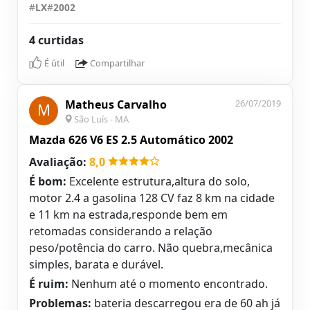
#
LX
#
2002
4 curtidas
É útil
Compartilhar
Matheus Carvalho
26/07/2019
M
São Luís - MA
Mazda 626 V6 ES 2.5 Automático 2002
Avaliação:
8,0
É bom:
Excelente estrutura,altura do solo,
motor 2.4 a gasolina 128 CV faz 8 km na cidade
e 11 km na estrada,responde bem em
retomadas considerando a relação
peso/potência do carro. Não quebra,mecânica
simples, barata e durável.
É ruim:
Nenhum até o momento encontrado.
Problemas:
bateria descarregou era de 60 ah já