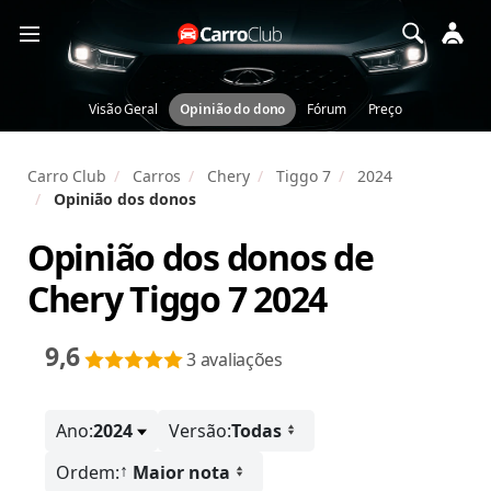
Visão Geral
Opinião do dono
Fórum
Preço
Carro Club
Carros
Chery
Tiggo 7
2024
Opinião dos donos
Opinião dos donos de
Chery Tiggo 7 2024
9,6
3 avaliações
Ano:
2024
Versão:
Todas
↑
Ordem:
Maior nota