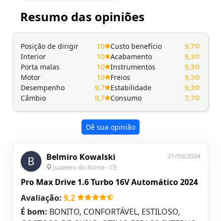
Resumo das opiniões
Posição de dirigir
10
Custo benefício
9,7
Interior
10
Acabamento
9,3
Porta malas
10
Instrumentos
9,3
Motor
10
Freios
9,3
Desempenho
9,7
Estabilidade
9,3
Câmbio
9,7
Consumo
7,7
Dê sua opinião
Belmiro Kowalski
21/03/2024
B
Juazeiro do Norte - CE
Pro Max Drive 1.6 Turbo 16V Automático 2024
Avaliação:
9,2
É bom:
BONITO, CONFORTÁVEL, ESTILOSO,