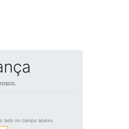
ança
nosco.
ao lado no campo abaixo