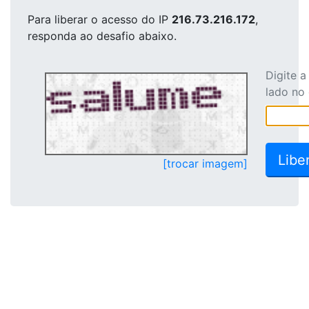
Para liberar o acesso
do IP
216.73.216.172
,
responda ao desafio abaixo.
Digite 
lado no
[trocar imagem]