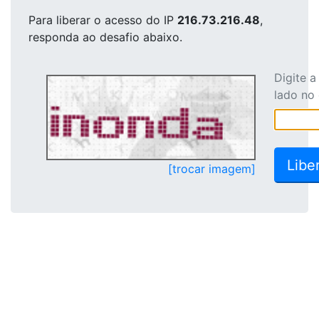
Para liberar o acesso
do IP
216.73.216.48
,
responda ao desafio abaixo.
Digite 
lado no
[trocar imagem]