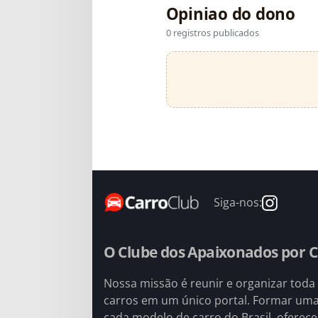
Opiniao do dono
0 registros publicados
Siga-nos:
O Clube dos Apaixonados por C
Nossa missão é reunir e organizar toda
carros em um único portal. Formar um
cada modelo de carro do Brasil, oferec