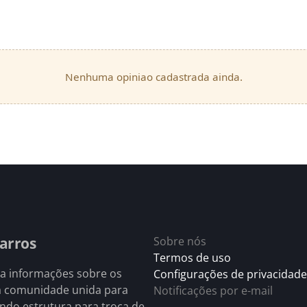
Nenhuma opiniao cadastrada ainda.
arros
Sobre nós
Termos de uso
 a informações sobre os
Configurações de privacidade
a comunidade unida para
Notificações por e-mail
endo estrutura para troca de