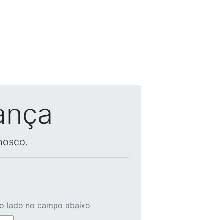
ança
nosco.
ao lado no campo abaixo