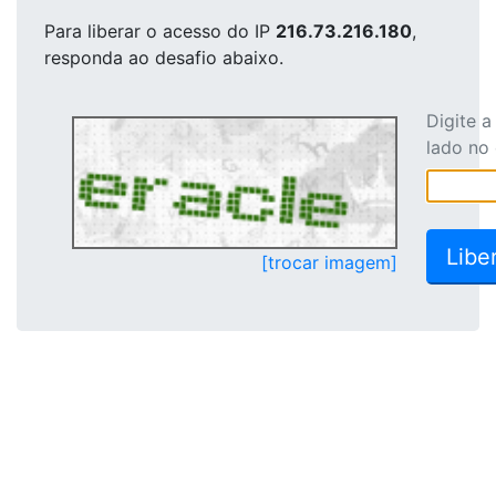
Para liberar o acesso
do IP
216.73.216.180
,
responda ao desafio abaixo.
Digite 
lado no
[trocar imagem]